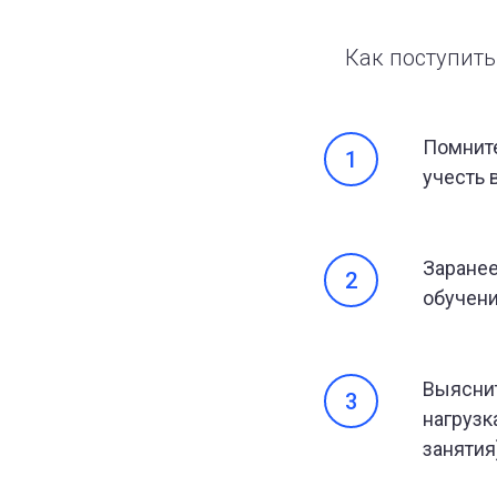
Как поступить
Помните
учесть 
Заранее
обучени
Выяснит
нагрузк
занятия