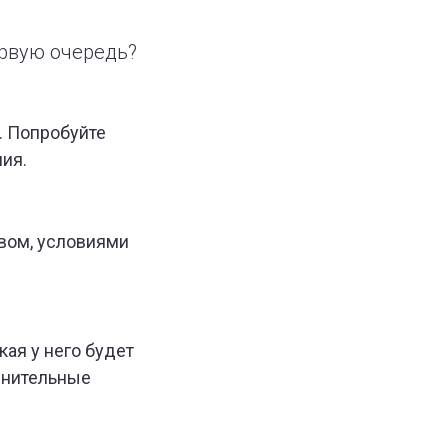
ервую очередь?
. Попробуйте
ния.
ивом, условиями
кая у него будет
олнительные