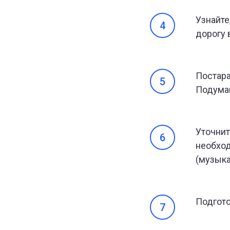
Узнайте
дорогу 
Постара
Подумай
Уточнит
необход
(музыка
Подгото