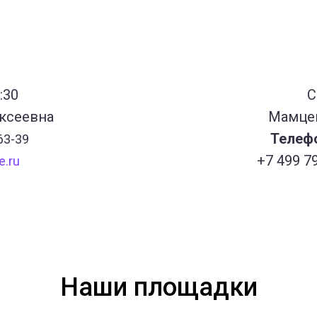
:30
С
ксеевна
Мамцев
Телеф
63-39
+7 499 7
e.ru
Наши площадки