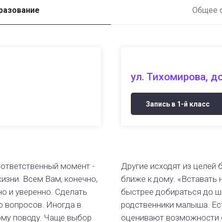
разование
Общее 
ул. Тихомирова, д
Запись в 1-й класс
 ответственный момент -
Другие исходят из целей 
изни. Всем Вам, конечно,
ближе к дому. «Вставать н
но и уверенно. Сделать
быстрее добираться до шк
о вопросов. Иногда в
родственники малыша. Ест
ому поводу. Чаще выбор
оценивают возможности св