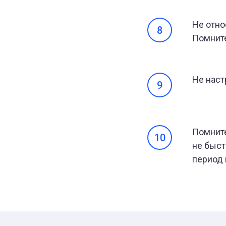
Не отно
Помните
Не наст
Помните
не быст
период 