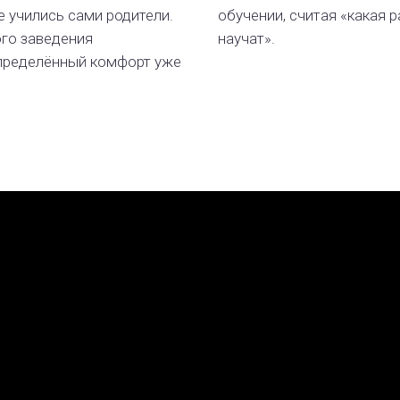
е учились сами родители.
обучении, считая «какая р
ого заведения
научат».
определённый комфорт уже