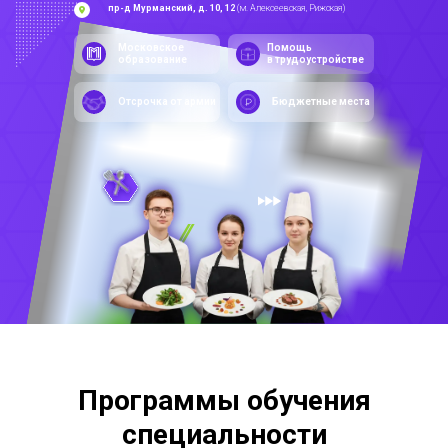
пр-д Мурманский, д. 10, 12
(м. Алексеевская, Рижская)
Московское
Помощь
образование
в трудоустройстве
Отсрочка от армии
Бюджетные места
Программы обучения
специальности